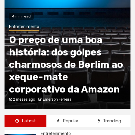
7 min read
Empresas
Netflix e a Arte de
Defender o
Indefensável: Dos
Tribunais Tailandeses ao
Stand-up Americano
2 meses ago
Fabiano Castro
Latest
Popular
Trending
Entretenimento