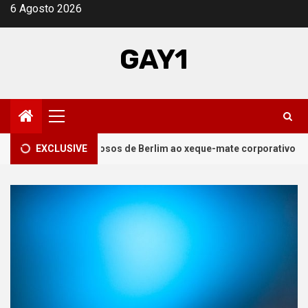
Skip
6 Agosto 2026
to
content
GAY1
Primary
Menu
s charmosos de Berlim ao xeque-mate corporativo da Amazon
EXCLUSIVE