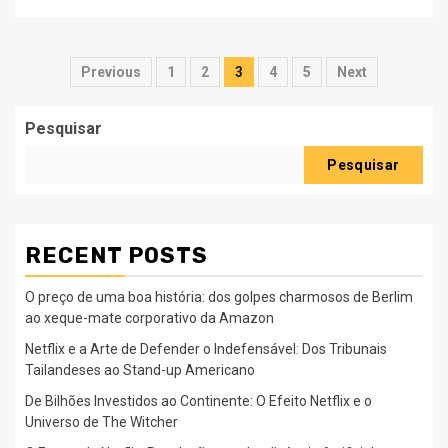
Paginação
Previous
1
2
3
4
5
Next
dos
Pesquisar
conteúdos
Pesquisar
RECENT POSTS
O preço de uma boa história: dos golpes charmosos de Berlim
ao xeque-mate corporativo da Amazon
Netflix e a Arte de Defender o Indefensável: Dos Tribunais
Tailandeses ao Stand-up Americano
De Bilhões Investidos ao Continente: O Efeito Netflix e o
Universo de The Witcher