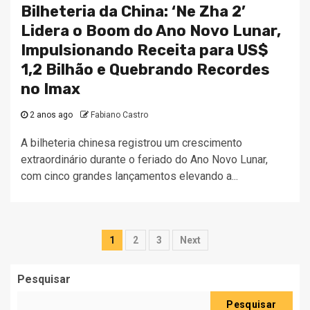
Bilheteria da China: ‘Ne Zha 2’
Lidera o Boom do Ano Novo Lunar,
Impulsionando Receita para US$
1,2 Bilhão e Quebrando Recordes
no Imax
2 anos ago
Fabiano Castro
A bilheteria chinesa registrou um crescimento
extraordinário durante o feriado do Ano Novo Lunar,
com cinco grandes lançamentos elevando a...
Paginação
1
2
3
Next
dos
Pesquisar
conteúdos
Pesquisar