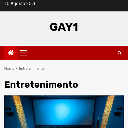
Skip
10 Agosto 2026
to
content
GAY1
Primary
Menu
Home
Entretenimento
Entretenimento