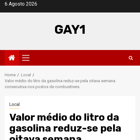
Skip
6 Agosto 2026
to
content
GAY1
Primary
Menu
Home
Local
Valor médio do litro da gasolina reduz-se pela oitava semana
consecutiva nos postos de combustíveis.
Local
Valor médio do litro da
gasolina reduz-se pela
oitava semana