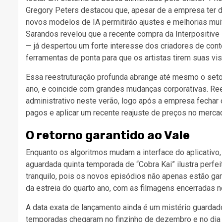
Gregory Peters destacou que, apesar de a empresa ter 
novos modelos de IA permitirão ajustes e melhorias muit
Sarandos revelou que a recente compra da Interpositiv
— já despertou um forte interesse dos criadores de conte
ferramentas de ponta para que os artistas tirem suas vi
Essa reestruturação profunda abrange até mesmo o setor
ano, e coincide com grandes mudanças corporativas. Ree
administrativo neste verão, logo após a empresa fecha
pagos e aplicar um recente reajuste de preços no merca
O retorno garantido ao Vale
Enquanto os algoritmos mudam a interface do aplicativo,
aguardada quinta temporada de “Cobra Kai” ilustra perfe
tranquilo, pois os novos episódios não apenas estão g
da estreia do quarto ano, com as filmagens encerradas
A data exata de lançamento ainda é um mistério guardad
temporadas chegaram no finzinho de dezembro e no dia 1