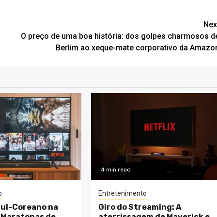
Nex
O preço de uma boa história: dos golpes charmosos d
Berlim ao xeque-mate corporativo da Amazo
4 min read
o
Entretenimento
Sul-Coreano na
Giro do Streaming: A
s Maratonas de
aterrissagem de Maverick e