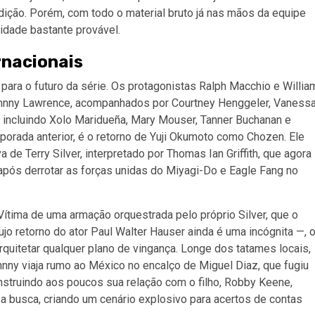
radição. Porém, com todo o material bruto já nas mãos da equipe
idade bastante provável.
rnacionais
ara o futuro da série. Os protagonistas Ralph Macchio e Willia
nny Lawrence, acompanhados por Courtney Henggeler, Vaness
, incluindo Xolo Maridueña, Mary Mouser, Tanner Buchanan e
mporada anterior, é o retorno de Yuji Okumoto como Chozen. Ele
 de Terry Silver, interpretado por Thomas Ian Griffith, que agora
 após derrotar as forças unidas do Miyagi-Do e Eagle Fang no
Vítima de uma armação orquestrada pelo próprio Silver, que o
jo retorno do ator Paul Walter Hauser ainda é uma incógnita —, 
rquitetar qualquer plano de vingança. Longe dos tatames locais,
ny viaja rumo ao México no encalço de Miguel Diaz, que fugiu
nstruindo aos poucos sua relação com o filho, Robby Keene,
a busca, criando um cenário explosivo para acertos de contas