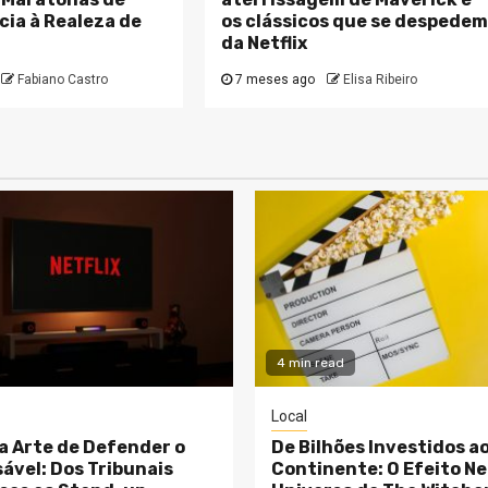
ia à Realeza de
os clássicos que se despede
da Netflix
Fabiano Castro
7 meses ago
Elisa Ribeiro
4 min read
Local
 a Arte de Defender o
De Bilhões Investidos a
ável: Dos Tribunais
Continente: O Efeito Net