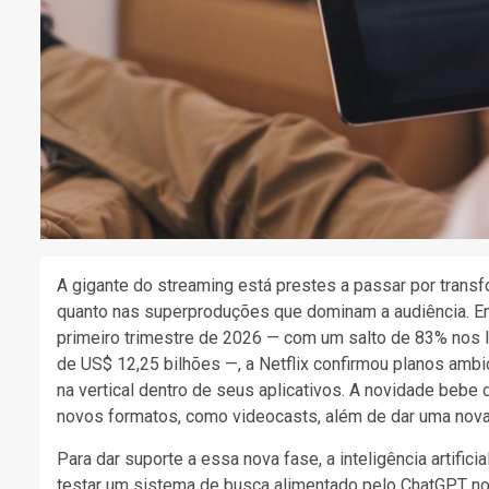
A gigante do streaming está prestes a passar por transf
quanto nas superproduções que dominam a audiência. Em
primeiro trimestre de 2026 — com um salto de 83% nos lu
de US$ 12,25 bilhões —, a Netflix confirmou planos amb
na vertical dentro de seus aplicativos. A novidade bebe 
novos formatos, como videocasts, além de dar uma nova 
Para dar suporte a essa nova fase, a inteligência artifi
testar um sistema de busca alimentado pelo ChatGPT no