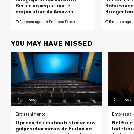
Berlim ao xeque-mate
Sobrevivênc
corporativo da Amazon
Bridgerton
2 meses ago
Emerson Ferreira
5 meses ago
YOU MAY HAVE MISSED
4 min read
7 min read
Entretenimento
Empresas
O preço de uma boa história: dos
Netflix e
golpes charmosos de Berlim ao
Indefens