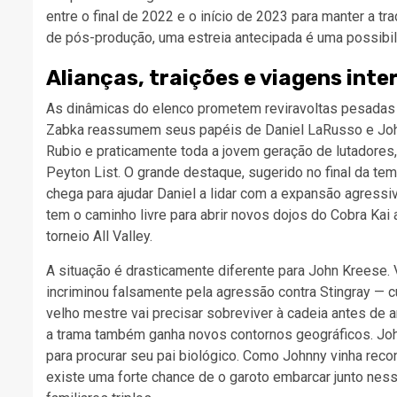
entre o final de 2022 e o início de 2023 para manter a t
de pós-produção, uma estreia antecipada é uma possibil
Alianças, traições e viagens inte
As dinâmicas do elenco prometem reviravoltas pesadas p
Zabka reassumem seus papéis de Daniel LaRusso e Joh
Rubio e praticamente toda a jovem geração de lutadores
Peyton List. O grande destaque, sugerido no final da te
chega para ajudar Daniel a lidar com a expansão agressiva
tem o caminho livre para abrir novos dojos do Cobra Kai
torneio All Valley.
A situação é drasticamente diferente para John Kreese. 
incriminou falsamente pela agressão contra Stingray — cu
velho mestre vai precisar sobreviver à cadeia antes de a
a trama também ganha novos contornos geográficos. John
para procurar seu pai biológico. Como Johnny vinha reco
existe uma forte chance de o garoto embarcar junto ness