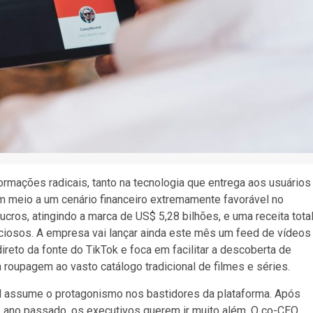
ormações radicais, tanto na tecnologia que entrega aos usuários
 meio a um cenário financeiro extremamente favorável no
cros, atingindo a marca de US$ 5,28 bilhões, e uma receita tota
iciosos. A empresa vai lançar ainda este mês um feed de vídeos
direto da fonte do TikTok e foca em facilitar a descoberta de
roupagem ao vasto catálogo tradicional de filmes e séries.
cial assume o protagonismo nos bastidores da plataforma. Após
 ano passado, os executivos querem ir muito além. O co-CEO