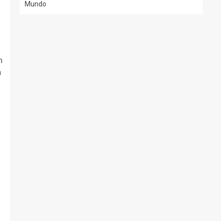
Mundo
m
a
o