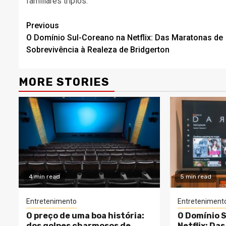
familiares triplos.
Continue
Previous
O Domínio Sul-Coreano na Netflix: Das Maratonas de
Reading
Sobrevivência à Realeza de Bridgerton
MORE STORIES
4 min read
5 min read
Entretenimento
Entreteniment
O preço de uma boa história:
O Domínio 
dos golpes charmosos de
Netflix: Da