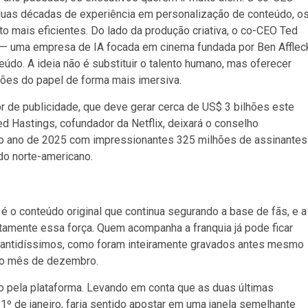
duas décadas de experiência em personalização de conteúdo, o
o mais eficientes. Do lado da produção criativa, o co-CEO Ted
e — uma empresa de IA focada em cinema fundada por Ben Afflec
údo. A ideia não é substituir o talento humano, mas oferecer
sões do papel de forma mais imersiva.
 de publicidade, que deve gerar cerca de US$ 3 bilhões este
d Hastings, cofundador da Netflix, deixará o conselho
r o ano de 2025 com impressionantes 325 milhões de assinantes
do norte-americano.
 é o conteúdo original que continua segurando a base de fãs, e a
itamente essa força. Quem acompanha a franquia já pode ficar
arantidíssimos, como foram inteiramente gravados antes mesmo
 no mês de dezembro.
o pela plataforma. Levando em conta que as duas últimas
º de janeiro, faria sentido apostar em uma janela semelhante