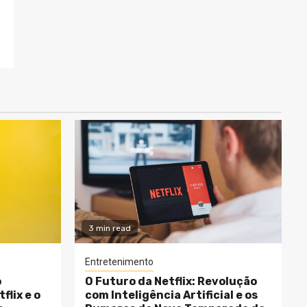
m
3 min read
Entretenimento
o
O Futuro da Netflix: Revolução
flix e o
com Inteligência Artificial e os