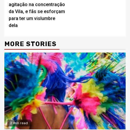
Reading
agitação na concentração
da Vila, e fãs se esforçam
para ter um vislumbre
dela
MORE STORIES
2 min read