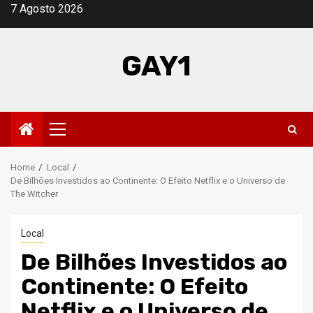
Skip
7 Agosto 2026
to
content
GAY1
Primary
Menu
Home
Local
De Bilhões Investidos ao Continente: O Efeito Netflix e o Universo de
The Witcher
Local
De Bilhões Investidos ao
Continente: O Efeito
Netflix e o Universo de