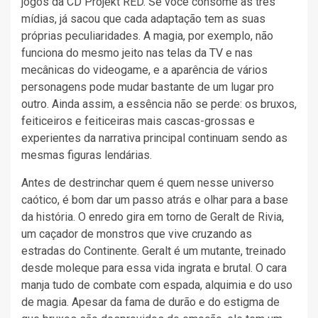
jogos da CD Projekt RED. Se você consome as três
mídias, já sacou que cada adaptação tem as suas
próprias peculiaridades. A magia, por exemplo, não
funciona do mesmo jeito nas telas da TV e nas
mecânicas do videogame, e a aparência de vários
personagens pode mudar bastante de um lugar pro
outro. Ainda assim, a essência não se perde: os bruxos,
feiticeiros e feiticeiras mais cascas-grossas e
experientes da narrativa principal continuam sendo as
mesmas figuras lendárias.
Antes de destrinchar quem é quem nesse universo
caótico, é bom dar um passo atrás e olhar para a base
da história. O enredo gira em torno de Geralt de Rivia,
um caçador de monstros que vive cruzando as
estradas do Continente. Geralt é um mutante, treinado
desde moleque para essa vida ingrata e brutal. O cara
manja tudo de combate com espada, alquimia e do uso
de magia. Apesar da fama de durão e do estigma de