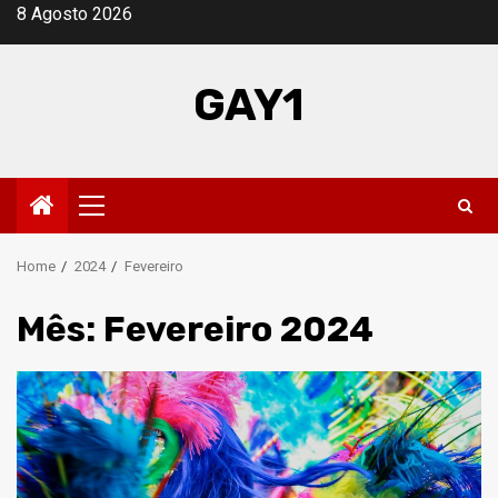
Skip
8 Agosto 2026
to
content
GAY1
Primary
Menu
Home
2024
Fevereiro
Mês:
Fevereiro 2024