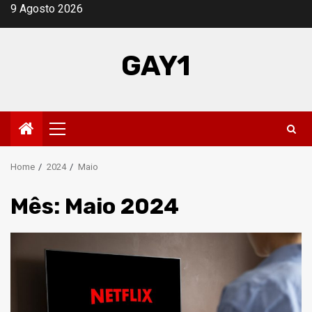
Skip
9 Agosto 2026
to
content
GAY1
Primary
Menu
Home
2024
Maio
Mês:
Maio 2024