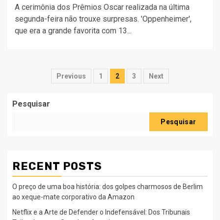
A cerimônia dos Prêmios Oscar realizada na última
segunda-feira não trouxe surpresas. 'Oppenheimer',
que era a grande favorita com 13...
Paginação
Previous
1
2
3
Next
dos
Pesquisar
conteúdos
Pesquisar
RECENT POSTS
O preço de uma boa história: dos golpes charmosos de Berlim
ao xeque-mate corporativo da Amazon
Netflix e a Arte de Defender o Indefensável: Dos Tribunais