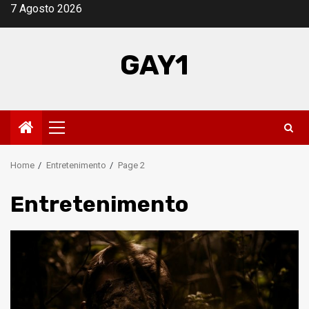
Skip
7 Agosto 2026
to
content
GAY1
Primary
Menu
Home
Entretenimento
Page 2
Entretenimento