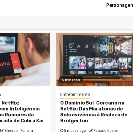
Personage
5 min read
o
Entretenimento
 Netflix:
O Domínio Sul-Coreano na
com Inteligência
Netflix: Das Maratonas de
e os Rumores da
Sobrevivência à Realeza de
rada de Cobra Kai
Bridgerton
Emerson Ferreira
5 meses ago
Fabiano Castro