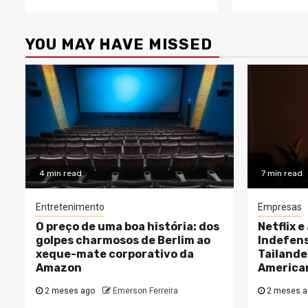
YOU MAY HAVE MISSED
4 min read
7 min read
Entretenimento
Empresas
O preço de uma boa história: dos
Netflix e
golpes charmosos de Berlim ao
Indefens
xeque-mate corporativo da
Tailande
Amazon
America
2 meses ago
Emerson Ferreira
2 meses a