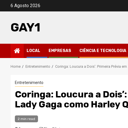
Skip
6 Agosto 2026
to
content
GAY1
LOCAL
EMPRESAS
CIÊNCIA E TECNOLOGIA
Home
Entretenimento
Coringa: Loucura a Dois’: Primeira Prévia 
Entretenimento
Coringa: Loucura a Dois’
Lady Gaga como Harley 
2 min read