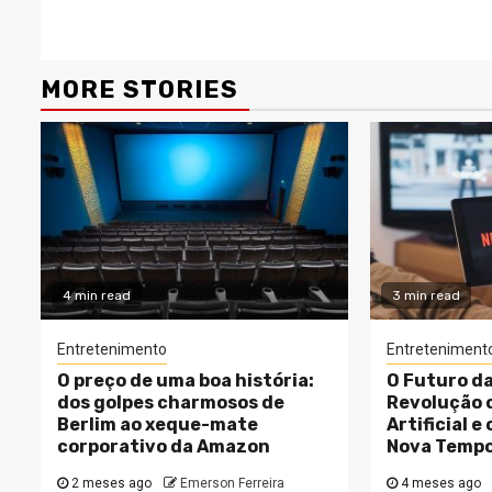
MORE STORIES
4 min read
3 min read
Entretenimento
Entreteniment
O preço de uma boa história:
O Futuro da
dos golpes charmosos de
Revolução 
Berlim ao xeque-mate
Artificial 
corporativo da Amazon
Nova Tempo
2 meses ago
Emerson Ferreira
4 meses ago