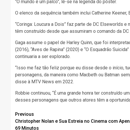
“O mundo é um palco”, lê-se na legenda do pôster.
O elenco da sequência também inclui Catherine Keener, 
“Coringa: Loucura a Dois” faz parte de DC Elseworlds e 
têm construído desde que assumiram o comando da DC 
Gaga assume o papel de Harley Quinn, que foi interpret
(2016), “Aves de Rapina” (2020) e “O Esquadrão Suicida”
continuaria a ser explorado.
“Isso me faz tão feliz porque eu disse desde o início, 
personagens, da maneira como Macbeth ou Batman sempr
disse à MTV News em 2022.
Robbie continuou, “É uma grande honra ter construído um
desses personagens que outros atores têm a oportunidade
Continue
Previous
Christopher Nolan e Sua Estreia no Cinema com Ape
Reading
69 Minutos