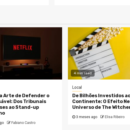
4 min read
Local
 a Arte de Defender o
De Bilhões Investidos a
ável: Dos Tribunais
Continente: O Efeito Net
ses ao Stand-up
Universo de The Witche
no
3 meses ago
Elisa Ribeiro
go
Fabiano Castro