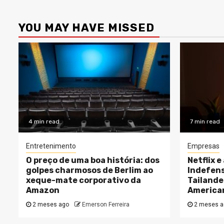
YOU MAY HAVE MISSED
4 min read
7 min read
Entretenimento
Empresas
O preço de uma boa história: dos
Netflix e
golpes charmosos de Berlim ao
Indefens
xeque-mate corporativo da
Tailande
Amazon
America
2 meses ago
Emerson Ferreira
2 meses a