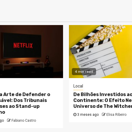
4 min read
Local
 a Arte de Defender o
De Bilhões Investidos a
ável: Dos Tribunais
Continente: O Efeito Net
ses ao Stand-up
Universo de The Witche
no
3 meses ago
Elisa Ribeiro
go
Fabiano Castro