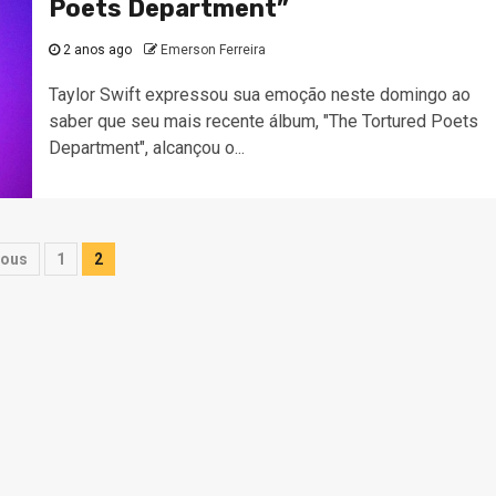
Poets Department”
2 anos ago
Emerson Ferreira
Taylor Swift expressou sua emoção neste domingo ao
saber que seu mais recente álbum, "The Tortured Poets
Department", alcançou o...
ginação
ious
1
2
s
nteúdos